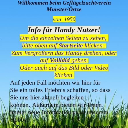
Willkommen beim Geflügelzuchtverein
Munster/Örtze
von 1950
Info für Handy Nutzer!
Um die einzelnen Seiten zu sehen,
bitte oben auf
Startseite
klicken .
Zum Vergrößern das Handy drehen, oder
auf
Vollbild
gehen.
Oder auch auf das Bild oder Video
klicken.
Auf jeden Fall möchten wir
hier
für
Sie
ein tolles Erlebnis
schaffen, so dass
Sie uns hier aktuell begleiten
können.
Außerdem bieten wir Ihnen
immer neue Informationen zu unserem
Hobby.
Zunächst erstmal die Erreichbarkeit!