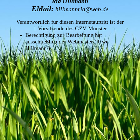
Ria Hillmann
EMail:
hillmannria@web.de
Verantwortlich für diesen Internetauftritt ist der
1.Vorsitzende des GZV Munster
Berechtigung zur Bearbeitung hat
ausschließlich der Webmaster ( Uwe
Hillmann )