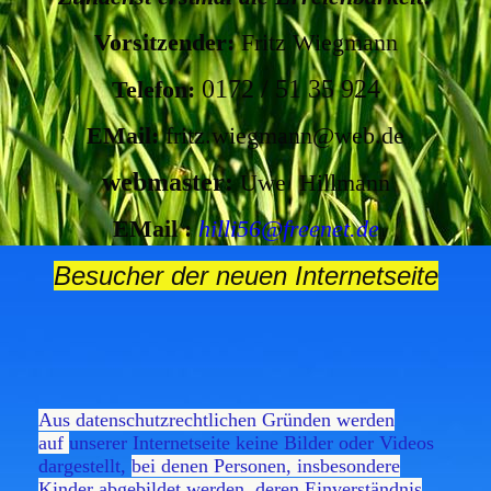
Vorsitzender:
Fritz Wiegmann
0172 / 51 35 924
Telefon:
EMail:
fritz.wiegmann@web.de
webmaster:
Uwe Hillmann
EMail :
hilli56@freenet.de
Besucher der neuen Internetseite
Aus datenschutzrechtlichen Gründen werden
auf
unserer Internetseite keine
Bilder oder Videos
dargestellt,
bei denen Personen,
insbesondere
Kinder abgebildet werden,
deren Einverständnis