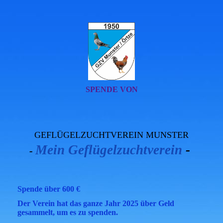
SPENDE VON
GEFLÜGELZUCHTVEREIN MUNSTER
Mein Geflügelzuchtverein
-
-
Spende über 600 €
Der Verein hat das ganze Jahr 2025 über Geld
gesammelt, um es zu spenden.